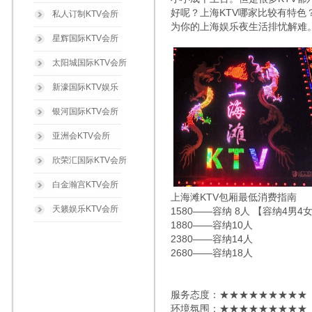
好呢？上海KTV哪家比较有特色？下
私人订制KTV会所
为你的上海娱乐夜生活排忧解难
星辉国际KTV会所
太阳城国际KTV会所
新濠国际KTV娱乐
银河国际KTV会所
亚洲会KTV会所
欣荣汇国际KTV会所
白金瀚宫KTV会所
上海滩KTV包厢最低消费指南
天籁娱乐KTV会所
1580——容纳 8人 【容纳4男4
1880——容纳10人
2380——容纳14人
2680——容纳18人
服务态度：★★★★★★★★★
环境氛围：★★★★★★★★★